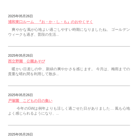
2025年05月26日
浦和東口ルーム 『お・か・し・も』のおやくそく
爽やかな風が心地よい過ごしやすい時期になりましたね。 ゴールデン
ウィークも過ぎ、普段の生活...
2025年05月26日
西立野園 公園あそび
暖かい日差しの中、新緑の爽やかさを感じます。 今月は、梅雨までの
貴重な晴れ間を利用して散歩...
2025年05月26日
戸塚園 こどもの日の集い
今年のGWは例年よりも涼しく過ごせた日がありました… 風も心地
よく感じられるようになり、...
2025年05月26日