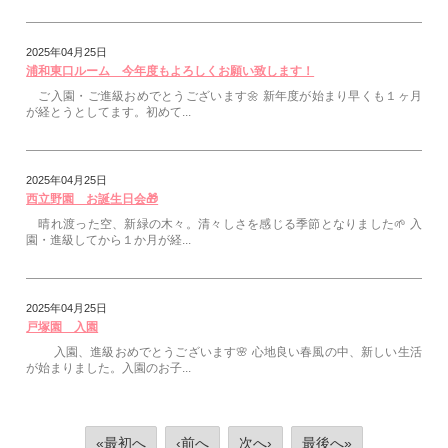
2025年04月25日
浦和東口ルーム 今年度もよろしくお願い致します！
ご入園・ご進級おめでとうございます🌼 新年度が始まり早くも１ヶ月
が経とうとしてます。初めて...
2025年04月25日
西立野園 お誕生日会🎁
晴れ渡った空、新緑の木々。清々しさを感じる季節となりました🌱 入
園・進級してから１か月が経...
2025年04月25日
戸塚園 入園
入園、進級おめでとうございます🌸 心地良い春風の中、新しい生活
が始まりました。入園のお子...
«最初へ
‹前へ
次へ›
最後へ»