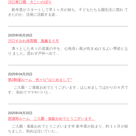
川口東口園 大こいのぼり
新年度がスタートして早１ヶ月が経ち、子どもたちも園生活に慣れ て
きたのか、活発に活動する姿...
2025年05月26日
川口すみれ保育園 風薫る５月
青々とした木々の若葉の中を、心地良い風が吹きぬけるよい季節とな
り ました。思わず戸外へ出て...
2025年04月25日
第2駒場ルーム 色々な”はじめまして”
ご入園・ご進級おめでとうございます。はじめましてばかりの４月で
す。 初めてママやパパと...
2025年04月25日
西浦和ルーム ご入園・進級おめでとうございます。
ご入園・進級おめでとうございます🌸 新年度が始まり、約１ヶ月が経
ちました。初めは泣いていた...